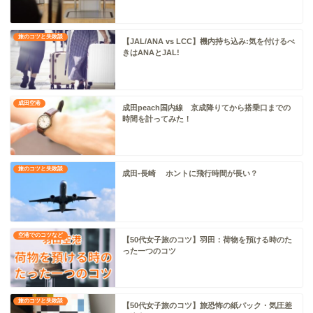
旅のコツと失敗談
【JAL/ANA vs LCC】機内持ち込み:気を付けるべ
きはANAとJAL!
成田空港
成田peach国内線 京成降りてから搭乗口までの
時間を計ってみた！
旅のコツと失敗談
成田-長崎 ホントに飛行時間が長い？
空港でのコツなど
【50代女子旅のコツ】羽田：荷物を預ける時のた
った一つのコツ
旅のコツと失敗談
【50代女子旅のコツ】旅恐怖の紙パック・気圧差