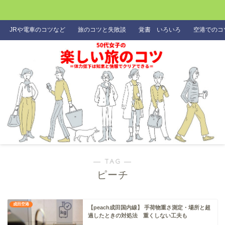
JRや電車のコツなど
旅のコツと失敗談
覚書 いろいろ
空港でのコ
― TAG ―
ピーチ
成田空港
【peach成田国内線】 手荷物重さ測定・場所と超
過したときの対処法 重くしない工夫も