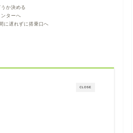
どうか決める
ウンターへ
間に遅れずに搭乗口へ
CLOSE
？