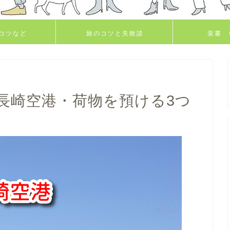
コツなど
旅のコツと失敗談
覚書 
長崎空港・荷物を預ける3つ