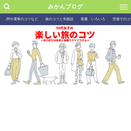
みかんブログ
JRや電車のコツなど
旅のコツと失敗談
覚書 いろいろ
空港でのコ