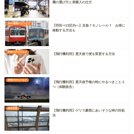
機の選び方と券購入の仕方
JRや電車のコツなど
【羽田⇒23区内へ】京急？モノレール？ お得に
移動する方法も
空港でのコツなど
【飛行機利用】悪天候で便を変更する方法
空港でのコツなど
【飛行機利用】悪天候予報の時にやるべきこと３
つ（体験談含）
羽田空港
【飛行機利用】ゲリラ豪雨にあいそうな時の対処
法