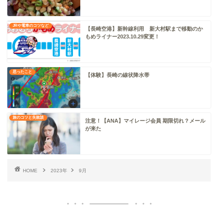
JRや電車のコツなど
【長崎空港】新幹線利用 新大村駅まで移動のか
もめライナー2023.10.29変更！
思ったこと
【体験】長崎の線状降水帯
旅のコツと失敗談
注意！【ANA】マイレージ会員 期限切れ？メール
が来た
HOME
2023年
9月