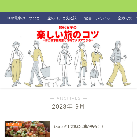
JRや電車のコツなど
旅のコツと失敗談
覚書 いろいろ
空港でのコ
― ARCHIVES ―
2023年 9月
思ったこと
ショック！大豆には毒がある！？