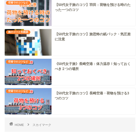
空港でのコツなど
【50代女子旅のコツ】羽田：荷物を預ける時のた
った一つのコツ
旅のコツと失敗談
【50代女子旅のコツ】旅恐怖の紙パック・気圧差
に注意
空港でのコツなど
《50代女子旅》長崎空港：体力温存！知っておく
べき２つの場所
空港でのコツなど
【50代女子旅のコツ】長崎空港・荷物を預ける3
つのコツ
HOME
スカイマーク