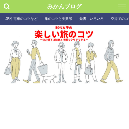
みかんブログ
JRや電車のコツなど
旅のコツと失敗談
覚書 いろいろ
空港でのコ