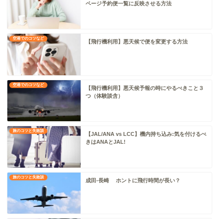
ページ予約便一覧に反映させる方法
空港でのコツなど
【飛行機利用】悪天候で便を変更する方法
空港でのコツなど
【飛行機利用】悪天候予報の時にやるべきこと３
つ（体験談含）
旅のコツと失敗談
【JAL/ANA vs LCC】機内持ち込み:気を付けるべ
きはANAとJAL!
旅のコツと失敗談
成田-長崎 ホントに飛行時間が長い？