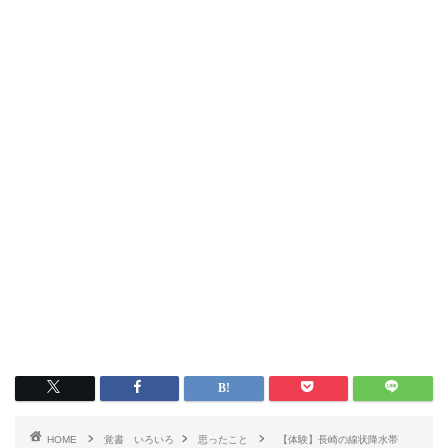
HOME
覚書 いろいろ
思ったこと
【体験】長崎の線状降水帯