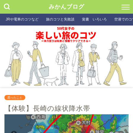
みかんブログ
JRや電車のコツなど
旅のコツと失敗談
覚書 いろいろ
空港でのコ
思ったこと
【体験】長崎の線状降水帯