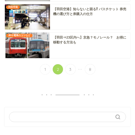
羽田空港
【羽田空港】知らないと困る⁉ バスチケット 券売
機の選び方と券購入の仕方
JRや電車のコツなど
【羽田⇒23区内へ】京急？モノレール？ お得に
移動する方法も
...
1
2
3
8