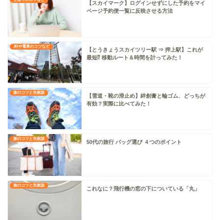
【スカイマーク】ログインせずにした予約をマイ
ページ予約便一覧に反映させる方法
JRや電車のコツなど
【とうきょうスカイツリー駅 ⇒ 押上駅】これが
最短⁉ 移動ルート＆時間を計ってみた！
旅のコツと失敗談
【雪道・靴の滑止め】絆創膏と輪ゴム、どっちが
有効？実際に比べてみた！
旅のコツと失敗談
50代の旅行 バッグ選び ４つのポイント
旅のコツと失敗談
これなに？飛行機の窓の下についている「丸」