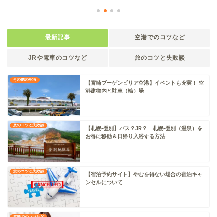
最新記事
空港でのコツなど
JRや電車のコツなど
旅のコツと失敗談
その他の空港
【宮崎ブーゲンビリア空港】イベントも充実！ 空
港建物内と駐車（輪）場
旅のコツと失敗談
【札幌-登別】バス？JR？ 札幌-登別（温泉）を
お得に移動＆日帰り入浴する方法
旅のコツと失敗談
【宿泊予約サイト】やむを得ない場合の宿泊キャ
ンセルについて
空港でのコツなど