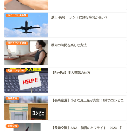
旅のコツと失敗談
成田-長崎 ホントに飛行時間が長い？
旅のコツと失敗談
機内の時間を楽しむ方法
覚書 いろいろ
【PayPal】本人確認の仕方
長崎空港
【長崎空港】小さなお土産が充実！1階のコンビニ
長崎空港
【長崎空港】ANA 初日の出フライト 2023 注