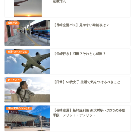
意事項も
長崎空港
【長崎空港バス】見やすい時刻表は？
空港でのコツなど
【長崎行き】羽田？それとも成田？
思ったこと
【日常】50代女子 生活で気をつけるべきこと
JRや電車のコツなど
【長崎空港】新幹線利用 新大村駅への3つの移動
手段 メリット・デメリット