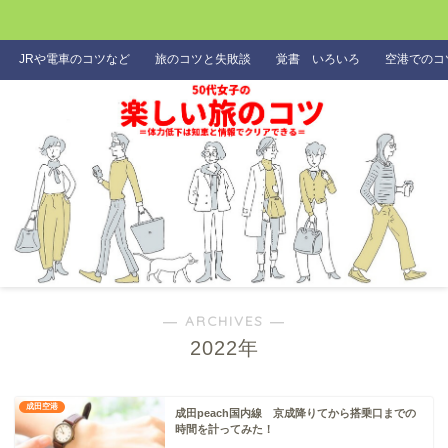
JRや電車のコツなど
旅のコツと失敗談
覚書 いろいろ
空港でのコ
― ARCHIVES ―
2022年
成田空港
成田peach国内線 京成降りてから搭乗口までの
時間を計ってみた！