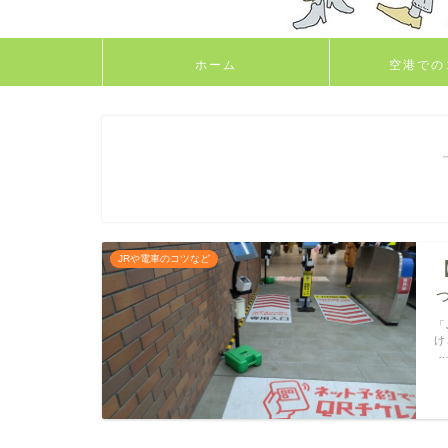
ホーム
空港での
JRや電車のコツなど
「
け