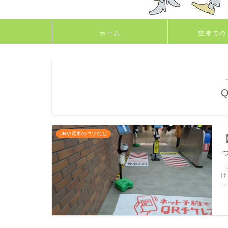
ホーム
空港での
JRや電車のコツなど
「
け