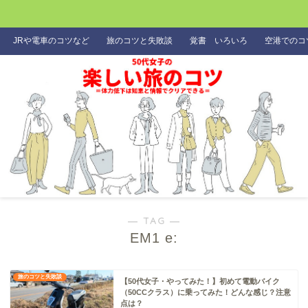
JRや電車のコツなど
旅のコツと失敗談
覚書 いろいろ
空港でのコ
― TAG ―
EM1 e:
旅のコツと失敗談
【50代女子・やってみた！】初めて電動バイク
（50CCクラス）に乗ってみた！どんな感じ？注意
点は？