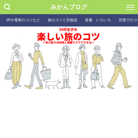
みかんブログ
JRや電車のコツなど
旅のコツと失敗談
覚書 いろいろ
空港でのコ