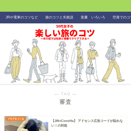
JRや電車のコツなど
旅のコツと失敗談
覚書 いろいろ
空港でのコ
― TAG ―
審査
ブログをつくる
【JIN+ConoHa】 アドセンス広告コードが貼れな
い！の対処