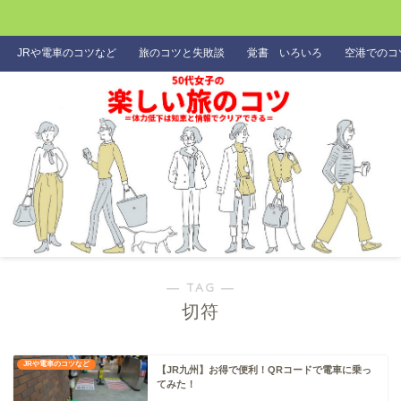
JRや電車のコツなど
旅のコツと失敗談
覚書 いろいろ
空港でのコ
― TAG ―
切符
JRや電車のコツなど
【JR九州】お得で便利！QRコードで電車に乗っ
てみた！