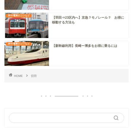
JRや電車のコツなど
【羽田⇒23区内へ】京急？モノレール？ お得に
移動する方法も
JRや電車のコツなど
【新幹線利用】長崎ー博多をお得に乗るには
HOME
切符