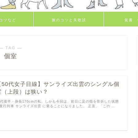
コツなど
旅のコツと失敗談
覚書 
― TAG ―
個室
【50代女子目線】サンライズ出雲のシングル個
室（上段）は狭い？
0代後半・身長170cmの私。しかも今回は、前日に足の指を骨折した状態
夜行列車 サンライズ出雲 に乗ることになりました。 正直、「この …