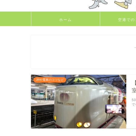
ホーム
空港での
JRや電車のコツなど
5
で