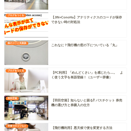
ブログをつくる
【JIN+ConoHa】アナリティクスのコードが保存
できない時の対処法
旅のコツと失敗談
これなに？飛行機の窓の下についている「丸」
ブログをつくる
【PC利用】「めんどくさい」を感じたら…。 よ
く使う文字を単語登録！（ユーザー辞書）
羽田空港
【羽田空港】知らないと困る⁉ バスチケット 券売
機の選び方と券購入の仕方
空港でのコツなど
【飛行機利用】悪天候で便を変更する方法