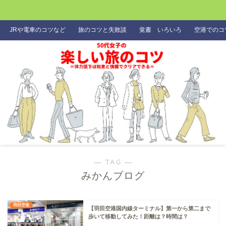
JRや電車のコツなど
旅のコツと失敗談
覚書 いろいろ
空港でのコ
― TAG ―
みかんブログ
羽田空港
【羽田空港国内線ターミナル】第一から第二まで
歩いて移動してみた！距離は？時間は？