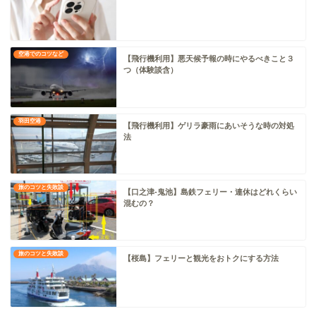
空港でのコツなど
【飛行機利用】悪天候予報の時にやるべきこと３
つ（体験談含）
羽田空港
【飛行機利用】ゲリラ豪雨にあいそうな時の対処
法
旅のコツと失敗談
【口之津-鬼池】島鉄フェリー・連休はどれくらい
混むの？
旅のコツと失敗談
【桜島】フェリーと観光をおトクにする方法