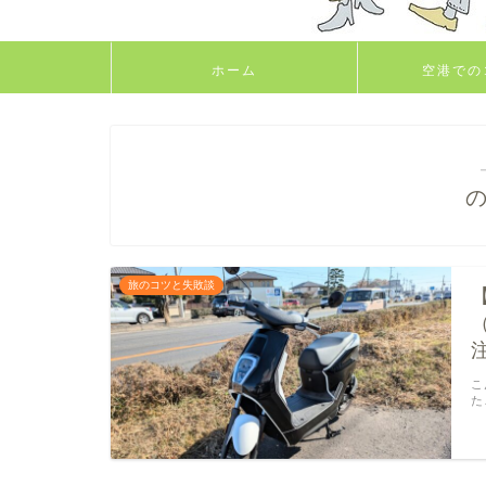
ホーム
空港での
旅のコツと失敗談
こ
た