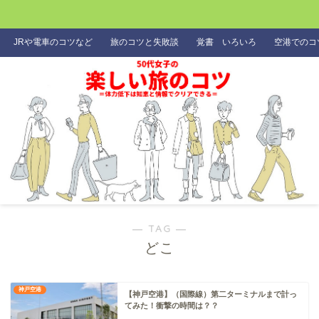
JRや電車のコツなど
旅のコツと失敗談
覚書 いろいろ
空港でのコ
― TAG ―
どこ
神戸空港
【神戸空港】（国際線）第二ターミナルまで計っ
てみた！衝撃の時間は？？