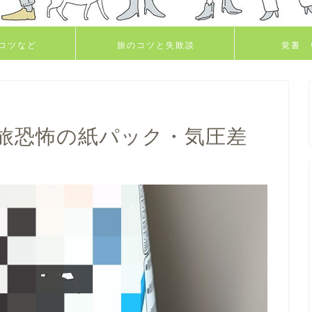
コツなど
旅のコツと失敗談
覚書 
】旅恐怖の紙パック・気圧差