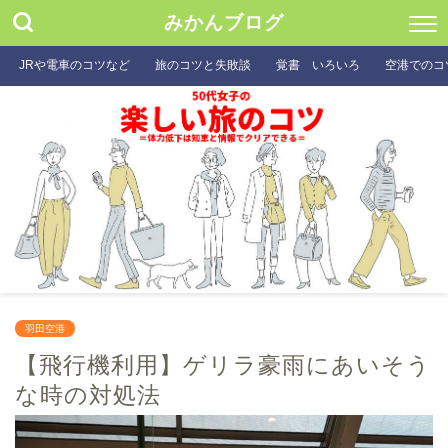
みかんブログ
JRや電車のコツなど
旅のコツと失敗談
覚書 いろいろ
空港でのコ
羽田空港
【飛行機利用】ゲリラ豪雨にあいそう
な時の対処法