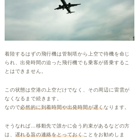
着陸するはずの飛行機は管制塔から上空で待機を命じ
られ、出発時間の迫った飛行機でも乗客が搭乗するこ
とはできません。
この状態は空港の上空だけでなく、その周辺に雷雲が
なくなるまで続きます。
なので
必然的に到着時間や出発時間が遅く
なります。
そうなれば…移動先で誰かに会う約束があるなどの方
は、
遅れる旨の連絡をとっておく
ことをお勧めしま