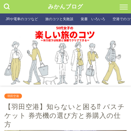
みかんブログ
JRや電車のコツなど
旅のコツと失敗談
覚書 いろいろ
空港でのコ
羽田空港
【羽田空港】知らないと困る⁉ バスチ
ケット 券売機の選び方と券購入の仕
方