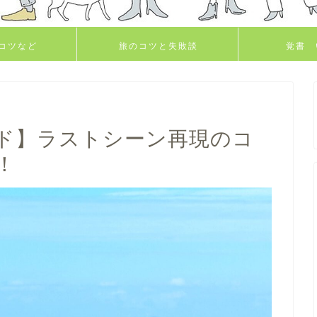
コツなど
旅のコツと失敗談
覚書 
ド】ラストシーン再現のコ
！