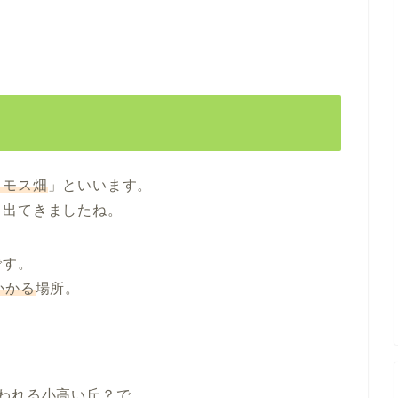
スモス畑
」といいます。
も出てきましたね。
です。
かかる
場所。
われる小高い丘？で、